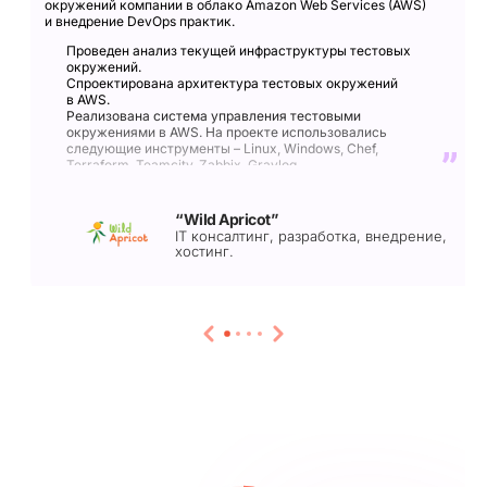
окружений компании в облако Amazon Web Services (AWS)
и внедрение DevOps практик.
Проведен анализ текущей инфраструктуры тестовых
окружений.
Спроектирована архитектура тестовых окружений
в AWS.
Реализована система управления тестовыми
окружениями в AWS. На проекте использовались
следующие инструменты – Linux, Windows, Chef,
Terraform, Teamcity, Zabbix, Graylog.
Внедрена новая система и осуществлена миграция
тестовых окружений.
Проведено обучение по основным DevOps практикам –
“Wild Apricot”
инфраструктура как код, непрерывная поставка,
IT консалтинг, разработка, внедрение,
мониторинг и логирование.
хостинг.
Подготовлена программа дальнейшего развития проекта.