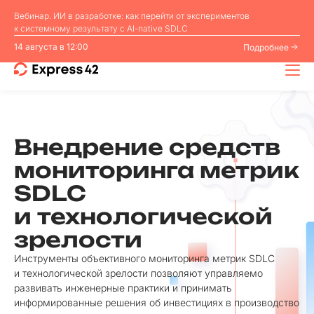
Вебинар. ИИ в разработке: как перейти от экспериментов
к системному результату с AI⁠-⁠native SDLC
14 августа в 12:00
Подробнее
Внедрение средств
мониторинга метрик
SDLC
и технологической
зрелости
Инструменты объективного мониторинга метрик SDLC
и технологической зрелости позволяют управляемо
развивать инженерные практики и принимать
информированные решения об инвестициях в производство