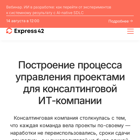
Вебинар. ИИ в разработке: как перейти от экспериментов
к системному результату с AI⁠-⁠native SDLC
14 августа в 12:00
Подробнее
Построение процесса
управления проектами
для консалтинговой
ИТ⁠-⁠компании
Консалтинговая компания столкнулась с тем,
что каждая команда вела проекты по⁠-⁠своему —
наработки не переиспользовались, сроки сдачи