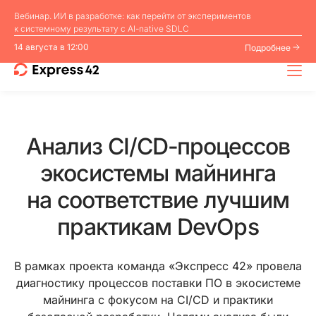
Вебинар. ИИ в разработке: как перейти от экспериментов
к системному результату с AI⁠-⁠native SDLC
14 августа в 12:00
Подробнее
Анализ CI/CD⁠-⁠процессов
экосистемы майнинга
на соответствие лучшим
практикам DevOps
В рамках проекта команда «Экспресс 42» провела
диагностику процессов поставки ПО в экосистеме
майнинга с фокусом на CI/CD и практики